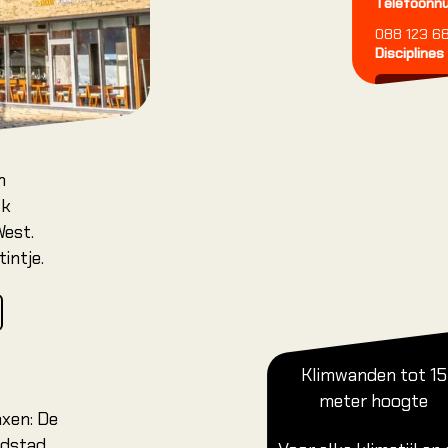
Telefoonn
onze introducti
088 123 6
Jouw eerste klim
Disciplines
Introductielessen
Klimmen
Cursussen
Autobela
Clip 'N Climb
Tarieven & Lidmaatschappen
n
Ledenservice & Contact
lk
West.
Nieuws & Blogs
intje.
Veiligheid
Klimwanden tot 15
meter hoogte
axen: De
fdstad.