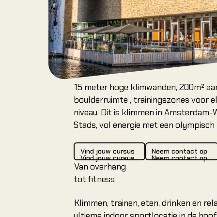
Locaties
Amsterdam
Arnhem Olympus
Arnhem Rijnhal
Dordrecht
15 meter hoge klimwanden, 200m² aa
Leeuwarden
boulderruimte , trainingszones voor e
niveau. Dit is klimmen in Amsterdam-
Heerenveen
Stads, vol energie met een olympisch t
Nieuwegein (NCC)
Vind jouw cursus
Neem contact op
Vind jouw cursus
Neem contact op
Vind jouw cursus
Neem contact op
Van overhang
tot fitness
Klimmen, trainen, eten, drinken en rel
ultieme indoor sportlocatie in de hoo