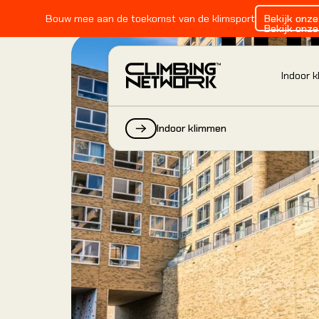
CL
Bouw mee aan de toekomst van de klimsport
Bekijk onz
Bekijk onz
Indoor 
Indoor klimmen
INDOOR KLIMMEN
Alles over indoor klimmen
Alles over indoor klimmen
Alles over indoor klimmen