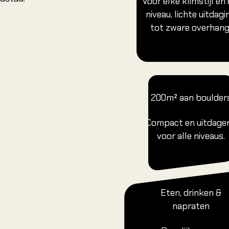
Voor elke klimstijl en 
niveau, lichte uitdagi
tot zware overhang
200m² aan boulder
Compact en uitdage
voor alle niveaus.
Eten, drinken &
napraten