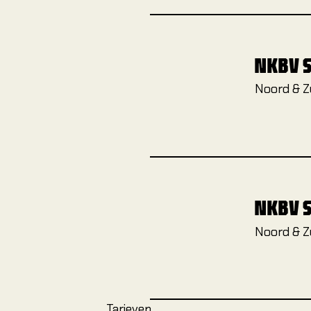
NKBV 
Noord & Z
NKBV S
Noord & Z
Tarieven