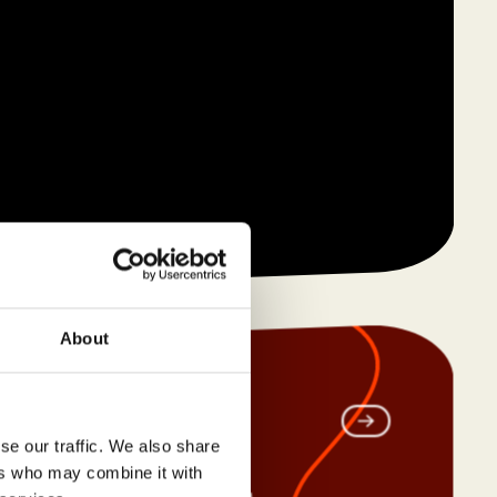
sio en Fitness
About
se our traffic. We also share
Next
ers who may combine it with