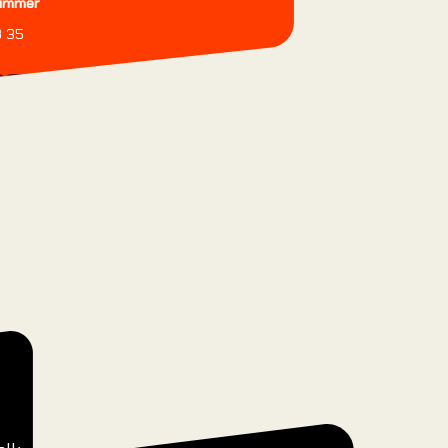
ummer
elessen.
8 35
Cursussen
Boek je eerste les
Boek je eerste les
Boek je eerste les
Introductie
Rotsklimmen
Bouldering
Buiten klimmen
y
Strength & Conditioning
Introductie outd
voorklimmen
Single pitch curs
Multi pitch cursu
Via Ferrata
basiscursus
Alle cursussen
Alle cursussen
Alle cursussen