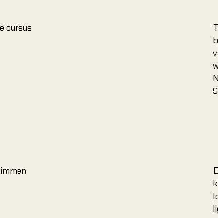
e cursus
T
b
v
w
N
S
klimmen
D
k
l
l