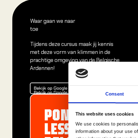
Waar gaan we naar
toe
Tijdens deze cursus maak jij kennis
met deze vorm van klimmen in de
prachtige omgeving van de Belgische
Ardennen!
Bekijk op Google Maps
Bekijk op Google Maps
Bekijk op Google Maps
Consent
PONT-À-
This website uses cookies
LESSE,
We use cookies to personalis
information about your use of