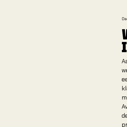
Da
A
w
e
k
m
A
d
p