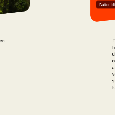
onze introducti
Buiten k
Jouw eerste klim
Introductielessen
Cursussen
Clip 'N Climb
oen
D
Tarieven & Lidmaatschappen
h
Ledenservice & Contact
u
o
Nieuws & Blogs
a
Veiligheid
v
s
k