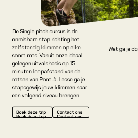
Locaties
Amsterdam
De Single pitch cursus is de
Arnhem Olympus
onmisbare stap richting het
Arnhem Rijnhal
zelfstandig klimmen op elke
Wat ga je d
Dordrecht
soort rots. Vanuit onze ideaal
gelegen uitvalsbasis op 15
Leeuwarden
minuten loopafstand van de
Heerenveen
rotsen van Pont-à-Lesse ga je
Nieuwegein (NCC)
stapsgewijs jouw klimmen naar
een volgend niveau brengen.
Boek deze trip
Contact ons
Boek deze trip
Contact ons
Boek deze trip
Contact ons