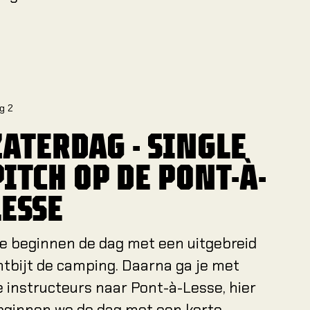
g 2
ZATERDAG - SINGLE
PITCH OP DE PONT-À-
LESSE
e beginnen de dag met een uitgebreid
ntbijt de camping. Daarna ga je met
e instructeurs naar Pont-à-Lesse, hier
eginnen we de dag met een korte