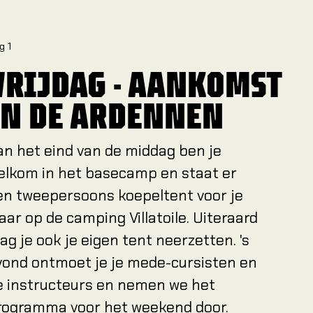
g 1
VRIJDAG - AANKOMST
IN DE ARDENNEN
an het eind van de middag ben je
elkom in het basecamp en staat er
en tweepersoons koepeltent voor je
laar op de camping Villatoile. Uiteraard
ag je ook je eigen tent neerzetten. 's
vond ontmoet je je mede-cursisten en
e instructeurs en nemen we het
rogramma voor het weekend door.