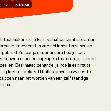
elessen.
limmen
Klimmen
Cursussen
Boek je eerste les
Boek je eerste les
Boek je eerste les
Introductie
Rotsklimmen
Introductie outd
voorklimmen
e technieken die je kent vanuit de klimhal worden
Single pitch curs
erhaald, toegepast in verschillende terreinen en
Multi pitch cursu
itgebreid. Zo leer je onder andere hoe je kunt
mbouwen naar een toprope situatie en ga je leren
Via Ferrata
basiscursus
bseilen. Daarnaast behandel je hoe je een route
eilig kunt afbreken. Dit alles omvat jouw eerste
Alle cursussen
tappen naar het worden van een zelfstandige
limmer.
Alle cursussen
Alle cursussen