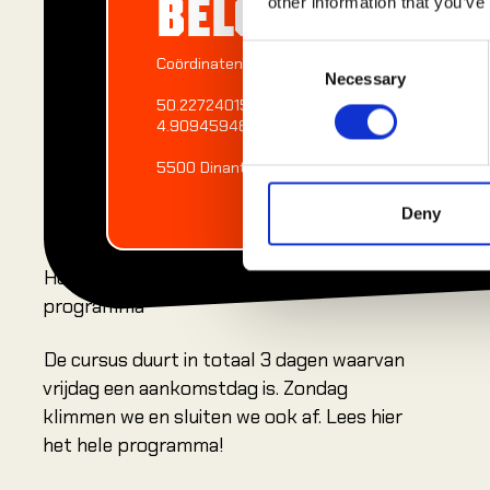
BELGIË
other information that you’ve
Consent
Coördinaten
Necessary
Selection
50.22724015288551,
4.909459484415517
5500 Dinant, België
Deny
Het
programma
De cursus duurt in totaal 3 dagen waarvan
vrijdag een aankomstdag is. Zondag
klimmen we en sluiten we ook af. Lees hier
het hele programma!