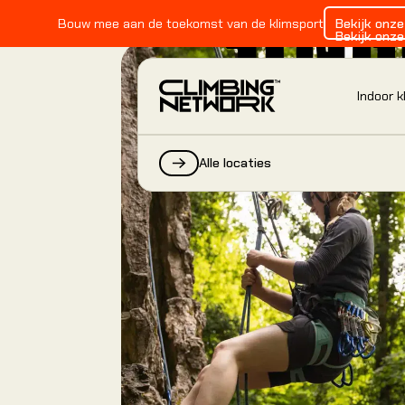
SING
Bouw mee aan de toekomst van de klimsport
Bekijk onz
Bekijk onz
Indoor 
Alle locaties
INDOOR KLIMMEN
Alles over indoor klimmen
Alles over indoor klimmen
Alles over indoor klimmen