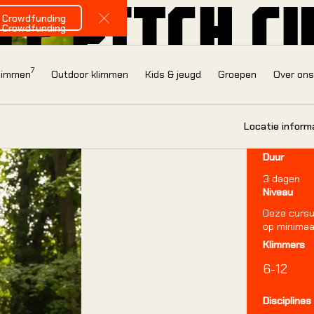
LE PITCH C
Bekijk onze Crowdfunding
e Crowdfunding
Close Announcement Banner
e Crowdfunding
7
klimmen
Outdoor klimmen
Kids & jeugd
Groepen
Over on
Locatie
Pont-à-Les
Locatie inform
Open in
Duur
3
dagen
Niveau
Deze cursus
IN
op minimaa
Klimmers
6-12
B
Disciplines
Nieuw in de hal