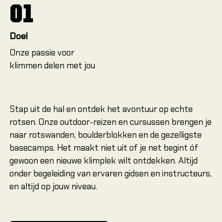
01
Locatie
Amsterd
Arnhem 
Doel
Arnhem R
Onze passie voor
klimmen delen met jou
Dordrec
Leeuwar
Heerenv
Stap uit de hal en ontdek het avontuur op echte
Nieuwege
rotsen. Onze outdoor-reizen en cursussen brengen je
naar rotswanden, boulderblokken en de gezelligste
OUTDO
basecamps. Het maakt niet uit of je net begint óf
Alles ov
gewoon een nieuwe klimplek wilt ontdekken. Altijd
onder begeleiding van ervaren gidsen en instructeurs,
Alles ov
en altijd op jouw niveau.
Alles ov