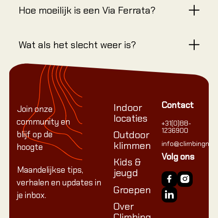
Hoe moeilijk is een Via Ferrata?
Wat als het slecht weer is?
Footer
Contact
Indoor
Join onze
locaties
community en
+31(0)88-
1236900
Outdoor
blijf op de
klimmen
info@climbingnetw
hoogte
Volg ons
Kids &
Maandelijkse tips,
jeugd
verhalen en updates in
Groepen
je inbox.
Over
Climbing