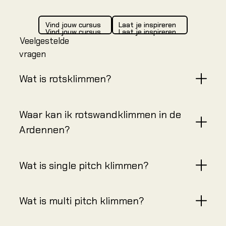
Vind jouw cursus
Laat je inspireren
Vind jouw cursus
Laat je inspireren
Vind jouw cursus
Laat je inspireren
Veelgestelde
vragen
Wat is rotsklimmen?
Waar kan ik rotswandklimmen in de
Ardennen?
Wat is single pitch klimmen?
Wat is multi pitch klimmen?