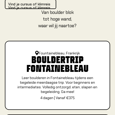
Vind je cursus of klimreis
Cursuss
Vind je cursus of klimreis
Vind je cursus of klimreis
Introduct
Van boulder blok
Rotskli
tot hoge wand,
Introduc
waar wil jij naartoe?
voorklim
Single pi
Multi pit
Via Ferr
Fountainebleau, Frankrijk
BOULDERTRIP
Alle cur
FONTAINEBLEAU
Alle cu
Leer boulderen in Fontainebleau tijdens een
Alle cu
begeleide meerdaagse trip. Voor beginners en
intermediates. Volledig ontzorgd; eten, slapen en
begeleiding. Ga mee!
4
dagen
|
Vanaf €
375
KIDS &
Alles ov