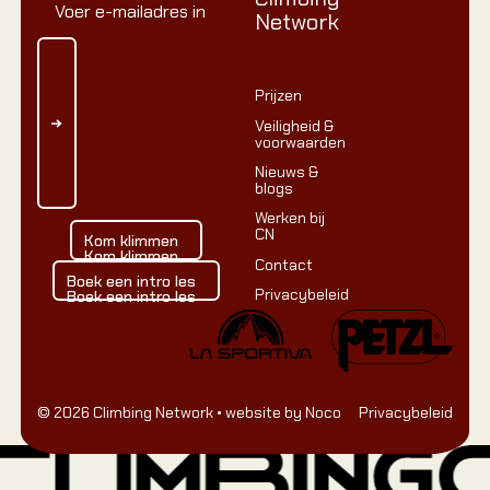
Network
Prijzen
Veiligheid &
voorwaarden
Nieuws &
blogs
Werken bij
Kom klimmen
CN
Kom klimmen
Kom klimmen
Contact
Boek een intro les
Boek een intro les
Privacybeleid
Boek een intro les
©
2026
Climbing Network
• website by Noco
Privacybeleid