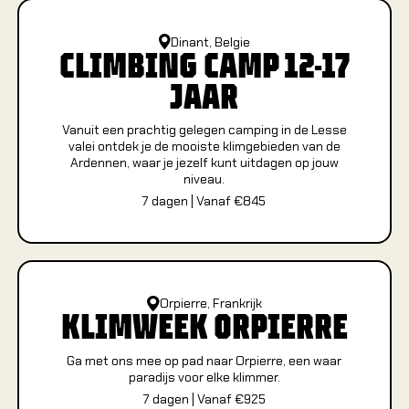
Dinant, Belgie
CLIMBING CAMP 12-17
Alles ov
Alles ov
JAAR
Vanuit een prachtig gelegen camping in de Lesse
Climbing 
valei ontdek je de mooiste klimgebieden van de
Verjaard
Ardennen, waar je jezelf kunt uitdagen op jouw
niveau.
Jeugd kl
7
dagen
|
Vanaf €
845
Familie &
GROEP
Bedrijve
Orpierre, Frankrijk
KLIMWEEK ORPIERRE
Onderwij
Eveneme
Ga met ons mee op pad naar Orpierre, een waar
paradijs voor elke klimmer.
Groepsui
7
dagen
|
Vanaf €
925
Verjaard