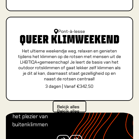
Mobiele 
Pont-à-lesse
QUEER KLIMWEEKEND
OVER 
Het ultieme weekendje weg, relaxen en genieten
tijdens het klimmen op de rotsen met mensen uit de
Over Cl
LHBTIQA+gemeenschap! Je leert de basis van het
Nieuws &
outdoor rotsklimmen of gaat lekker zelf klimmen als
je dit al kan, daarnaast staat gezelligheid op en
Vacatur
naast de rotsen centraal!
Over Cli
3
dagen
|
Vanaf €
342,50
Contact 
Bekijk alles
Bekijk alles
Bekijk alles
het plezier van
buitenklimmen