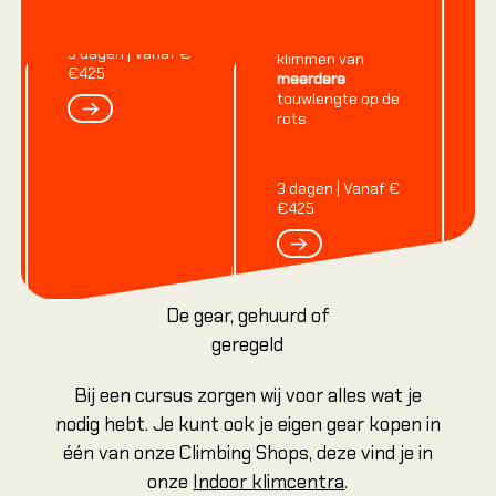
voorklimmen.
richting het
zelfstandig
3
dagen
|
Vanaf €
klimmen van
€425
meerdere
touwlengte op de
rots.
Nex
3
dagen
|
Vanaf €
€425
Nex
De gear, gehuurd of
geregeld
Bij een cursus zorgen wij voor alles wat je
nodig hebt. Je kunt ook je eigen gear kopen in
één van onze Climbing Shops, deze vind je in
onze
Indoor klimcentra
.