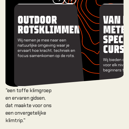
Previous
Next
OUTDOOR
VAN D
ROTSKLIMMEN
METER
SPECI
Wij nemen je mee naar een
CURS
natuurlijke omgeving waar je
ervaart hoe kracht, techniek en
focus samenkomen op de rots.
Wij bieden cu
voor elk nivea
beginners tot
"een toffe klimgroep
en ervaren gidsen,
dat maakte voor ons
een onvergetelijke
klimtrip."