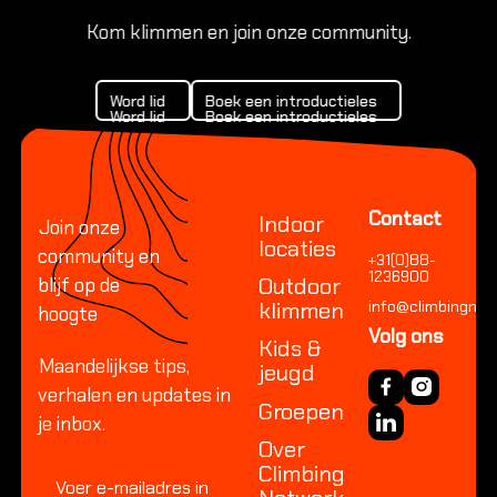
Kom klimmen en join onze community.
Word lid
Boek een introductiele
Word lid
Boek een introductieles
Word lid
Boek een introductieles
Footer
Contact
Indoor
Join onze
locaties
community en
+31(0)88-
1236900
Outdoor
blijf op de
klimmen
info@climbingnetw
hoogte
Volg ons
Kids &
Maandelijkse tips,
jeugd
verhalen en updates in
Groepen
je inbox.
Over
Climbing