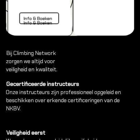
Alles ov
Info & Boeken
Info & Boeken
Info & Boeken
Climbing 
Verjaard
Jeugd kl
Bij Climbing Network
Familie &
zorgen we altijd voor
veiligheid en kwaliteit.
GROEP
Bedrijven
Gecertificeerde instructeurs
Onze instructeurs zijn professioneel opgeleid en
Onderwij
beschikken over erkende certificeringen van de
Evenemen
NKBV.
Groepsuit
Verjaarda
Mobiele r
Veiligheid eerst