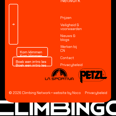
Network
Prijzen
Veiligheid &
voorwaarden
Nieuws &
blogs
Werken bij
Kom klimmen
CN
Kom klimmen
Kom klimmen
Contact
Boek een intro les
Boek een intro les
Privacybeleid
Boek een intro les
©
2026
Climbing Network
• website by Noco
Privacybeleid