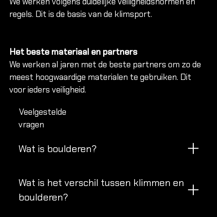
We werken volgens duidelijke veiligheidsnormen en
regels. Dit is de basis van de klimsport.
OVER O
Het beste materiaal en partners
We werken al jaren met de beste partners om zo de
Over Cli
meest hoogwaardige materialen te gebruiken. Dit
Nieuws &
voor ieders veiligheid.
Vacature
Over Clim
Veelgestelde
Contact 
vragen
Wat is boulderen?
Wat is het verschil tussen klimmen en
boulderen?