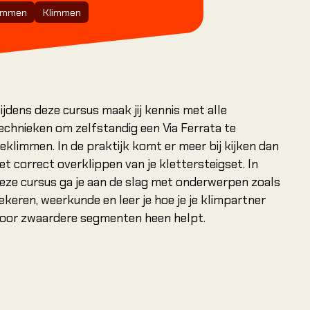
elessen.
limmen
Klimmen
Cursussen
Boek je eerste les
Boek je eerste les
Boek je eerste les
Introductie
Rotsklimmen
Introductie outd
voorklimmen
ijdens deze cursus maak jij kennis met alle
Single pitch curs
echnieken om zelfstandig een Via Ferrata te
Multi pitch cursu
eklimmen. In de praktijk komt er meer bij kijken dan
et correct overklippen van je klettersteigset. In
Via Ferrata
basiscursus
eze cursus ga je aan de slag met onderwerpen zoals
ekeren, weerkunde en leer je hoe je je klimpartner
Alle cursussen
oor zwaardere segmenten heen helpt.
Alle cursussen
Alle cursussen