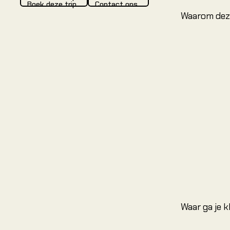
Boek deze trip
Contact ons
Waarom dez
Waar ga je 