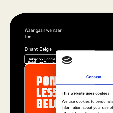
Waar gaan we naar
toe
Dinant, België
Bekijk op Google Maps
Bekijk op Google Maps
Bekijk op Google Maps
PONT-À-
Consent
LESSE,
This website uses cookies
BELGIË
We use cookies to personalis
information about your use of