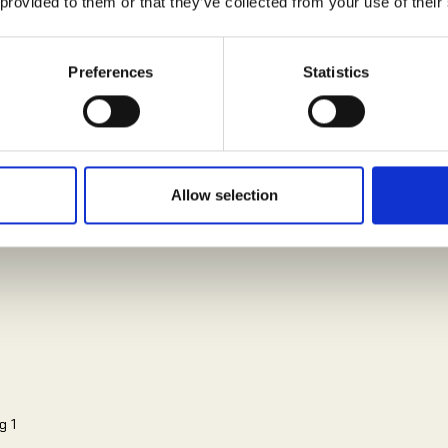
 provided to them or that they’ve collected from your use of their
Preferences
Statistics
Allow selection
g 1