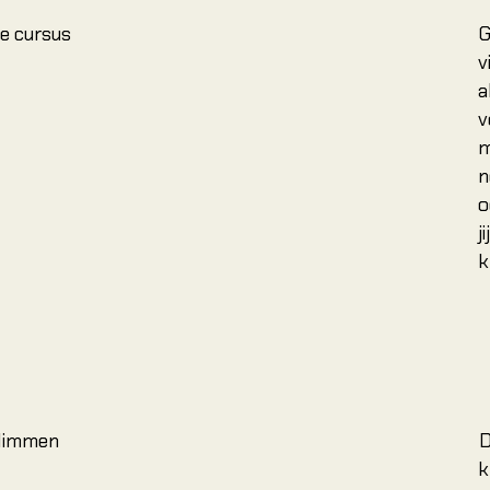
e cursus
G
v
a
v
m
n
o
j
k
klimmen
D
k