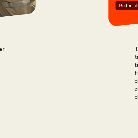
onze introducti
Buiten k
Jouw eerste klim
Introductielessen
Cursussen
Clip 'N Climb
oen
T
Tarieven & Lidmaatschappen
t
Ledenservice & Contact
b
h
Nieuws & Blogs
d
Veiligheid
z
d