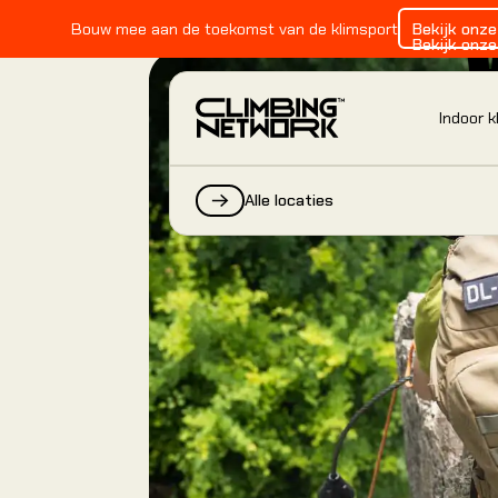
Bouw mee aan de toekomst van de klimsport
Bekijk onz
Bekijk onz
Indoor 
Alle locaties
INDOOR KLIMMEN
Alles over indoor klimmen
Alles over indoor klimmen
Alles over indoor klimmen