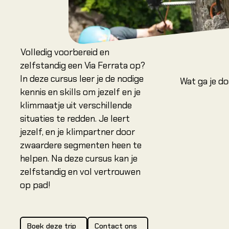
Locaties
Amsterdam
Volledig voorbereid en
Arnhem Olympus
zelfstandig een Via Ferrata op?
Arnhem Rijnhal
In deze cursus leer je de nodige
Wat ga je d
Dordrecht
kennis en skills om jezelf en je
klimmaatje uit verschillende
Leeuwarden
situaties te redden. Je leert
Heerenveen
jezelf, en je klimpartner door
Nieuwegein (NCC)
zwaardere segmenten heen te
helpen. Na deze cursus kan je
zelfstandig en vol vertrouwen
op pad!
Boek deze trip
Contact ons
Boek deze trip
Contact ons