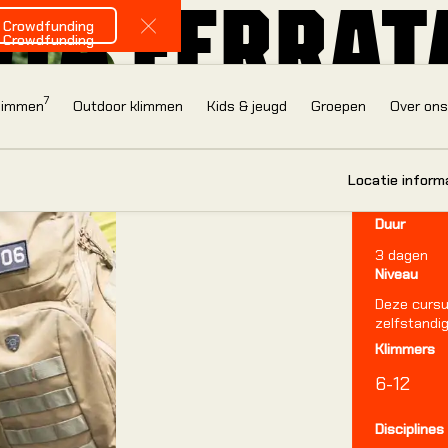
VIA FERRAT
Bekijk onze Crowdfunding
e Crowdfunding
Close Announcement Banner
e Crowdfunding
BASISCURSU
7
klimmen
Outdoor klimmen
Kids & jeugd
Groepen
Over on
Locatie
Pont-à-Les
Locatie inform
Open in
Duur
3
dagen
Niveau
Deze cursu
IN
zelfstandig
Klimmers
6-12
B
Disciplines
Nieuw in de hal