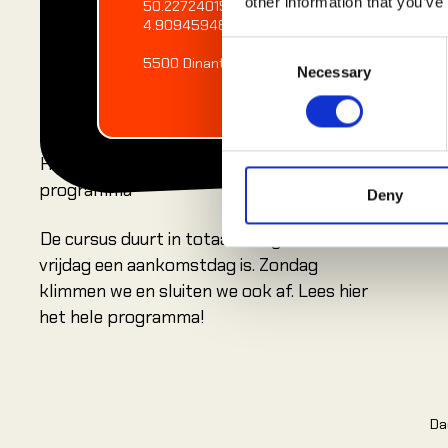
other information that you’ve
50.22724015288551,
4.909459484415517
Consent
5500 Dinant, België
Necessary
Selection
Het
programma
Deny
De cursus duurt in totaal 3 dagen waarvan
vrijdag een aankomstdag is. Zondag
klimmen we en sluiten we ook af. Lees hier
het hele programma!
Da