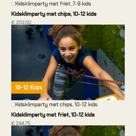
Rotskli
Kidsklimparty met friet, 7-9 kids
Introduc
Kidsklimparty met chips, 10-12 kids
voorkli
€ 203,50
Single p
Multi pi
Via Ferr
Alle cu
Alle cu
Alle cu
Kidsklimparty met chips, 10-12 kids
KIDS 
Kidsklimparty met friet, 10-12 kids
Alles ov
€ 244,75
Alles o