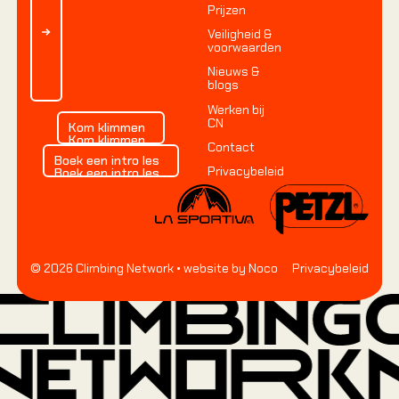
Prijzen
Veiligheid &
voorwaarden
Nieuws &
blogs
Werken bij
Kom klimmen
CN
Kom klimmen
Kom klimmen
Contact
Boek een intro les
Boek een intro les
Privacybeleid
Boek een intro les
©
2026
Climbing Network
• website by Noco
Privacybeleid