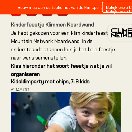
Bekijk onze 
Bouw mee aan de toekomst van de klimsport
1
2
3
4
Bekijk onze 
Kinderfeestje Klimmen Noardwand
Je hebt gekozen voor een klim kinderfeestje bij
Mountain Network Noardwand. In de
onderstaande stappen kun je het hele feestje
naar wens samenstellen.
INDO
Kies hieronder het soort feestje wat je wil
organiseren
Alles o
Kidsklimparty met chips, 7-9 kids
€ 148,00
Alles o
Alles o
Locatie
Amster