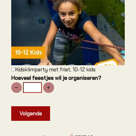
Alles o
Climbing
Verjaar
Jeugd k
Familie 
Kidsklimparty met friet, 10-12 kids
GROE
Hoeveel feestjes wil je organiseren?
Bedrijve
Onderwi
Eveneme
Groepsu
Volgende
Verjaar
Mobiele 