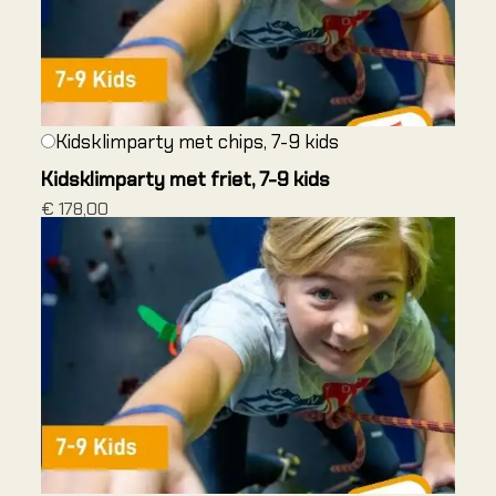
Arnhem
Arnhem 
Dordrec
Leeuwa
Kidsklimparty met chips, 7-9 kids
Heerenv
Kidsklimparty met friet, 7-9 kids
Nieuweg
€ 178,00
OUTD
Alles o
Alles o
Alles o
Cursus
Introduc