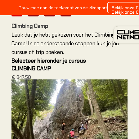
Bekijk onze 
Bouw mee aan de toekomst van de klimsport
1
2
3
4
Bekijk onze 
Climbing Camp
Leuk dat je hebt gekozen voor het Climbing
Camp! In de onderstaande stappen kun je jou
cursus of trip boeken.
Selecteer hieronder je cursus
INDO
CLIMBING CAMP
€ 847,50
Alles o
Alles o
Alles o
Locatie
Amster