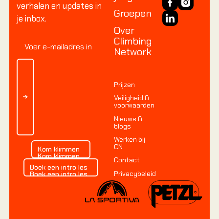
Rotskli
verhalen en updates in
Groepen
Introduc
je inbox.
voorkli
Over
Single p
Climbing
Network
Multi pi
Via Ferr
Alle cu
Prijzen
Veiligheid &
voorwaarden
Alle cu
Nieuws &
Alle cu
blogs
Werken bij
Kom klimmen
CN
Kom klimmen
Kom klimmen
Contact
Boek een intro les
Boek een intro les
KIDS 
Privacybeleid
Boek een intro les
Alles ov
Alles o