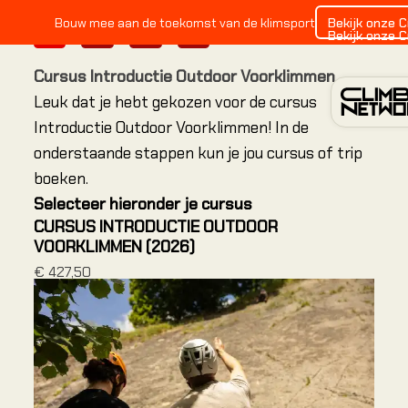
Bekijk onze 
Bouw mee aan de toekomst van de klimsport
1
2
3
4
Bekijk onze 
Cursus Introductie Outdoor Voorklimmen
Leuk dat je hebt gekozen voor de cursus
Introductie Outdoor Voorklimmen! In de
onderstaande stappen kun je jou cursus of trip
boeken.
INDOO
Selecteer hieronder je cursus
CURSUS INTRODUCTIE OUTDOOR
Alles ov
VOORKLIMMEN (2026)
€ 427,50
Alles o
Alles o
Locatie
Amster