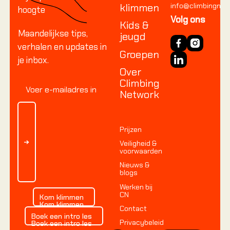
Rotskli
klimmen
info@climbingnetw
hoogte
Introduc
Volg ons
Kids &
voorkli
Maandelijkse tips,
jeugd
Single p
verhalen en updates in
Groepen
Multi pi
je inbox.
Over
Via Ferr
Climbing
Alle cu
Network
Alle cu
Alle cu
Prijzen
Veiligheid &
voorwaarden
Nieuws &
blogs
KIDS 
Werken bij
Kom klimmen
Alles ov
CN
Kom klimmen
Kom klimmen
Contact
Boek een intro les
Boek een intro les
Privacybeleid
Boek een intro les
Alles o