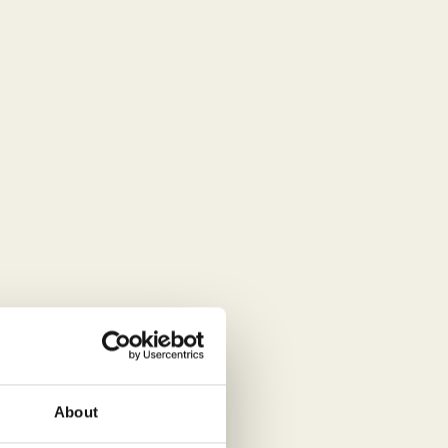
Boek je eerste les
Introductie
Rotsklimmen
Introductie outd
voorklimmen
Single pitch curs
Multi pitch cursu
Via Ferrata
basiscursus
Alle cursussen
Alle cursussen
Alle cursussen
About