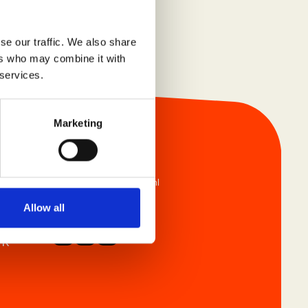
se our traffic. We also share
ers who may combine it with
 services.
Marketing
Contact
+31(0)88-1236900
info@climbingnetwork.nl
Volg ons
Allow all
rk