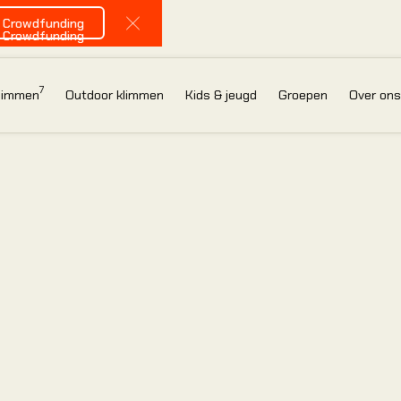
Bekijk onze Crowdfunding
e Crowdfunding
Close Announcement Banner
e Crowdfunding
7
klimmen
Outdoor klimmen
Kids & jeugd
Groepen
Over on
IN
B
Nieuw in de hal
onze introducti
Jouw eerste klim