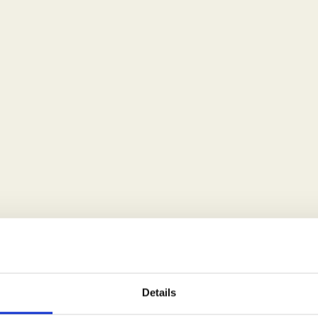
Introductielessen
Cursussen
Clip 'N Climb
Tarieven & Lidmaatschappen
Ledenservice & Contact
Nieuws & Blogs
Veiligheid
Details