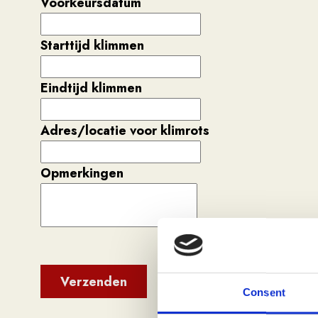
Voorkeursdatum
Amsterdam
Arnhem Olympus
Starttijd klimmen
Arnhem Rijnhal
Dordrecht
Eindtijd klimmen
Leeuwarden
Heerenveen
Adres/locatie voor klimrots
Nieuwegein (NCC)
Opmerkingen
Verzenden
Consent