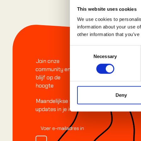
This website uses cookies
We use cookies to personalis
Footer
information about your use of
other information that you’ve
Consent
Necessary
Selection
Join onze
community en
blijf op de
hoogte
Deny
Maandelijkse tips, verhalen en
updates in je inbox.