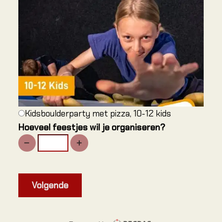
Alles o
Climbing
Verjaar
Jeugd k
Familie 
Kidsboulderparty met pizza, 10-12 kids
GROE
Hoeveel feestjes wil je organiseren?
Bedrijve
Onderwi
Eveneme
Groepsu
Volgende
Verjaar
Mobiele 