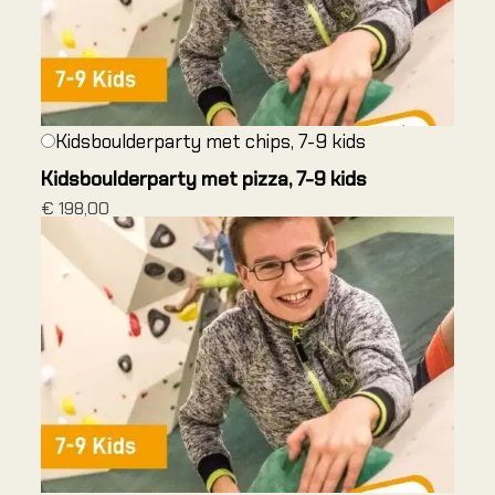
Arnhem
Arnhem 
Dordrec
Leeuwa
Kidsboulderparty met chips, 7-9 kids
Heerenv
Kidsboulderparty met pizza, 7-9 kids
Nieuweg
€ 198,00
OUTD
Alles o
Alles o
Alles o
Cursus
Introduc