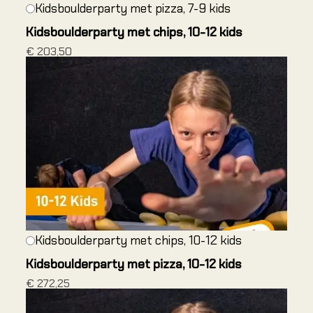
Rotskli
Kidsboulderparty met pizza, 7-9 kids
Introduc
Kidsboulderparty met chips, 10-12 kids
voorkli
€ 203,50
Single p
Multi pi
Via Ferr
Alle cu
Alle cu
Alle cu
Kidsboulderparty met chips, 10-12 kids
KIDS 
Kidsboulderparty met pizza, 10-12 kids
Alles ov
€ 272,25
Alles o