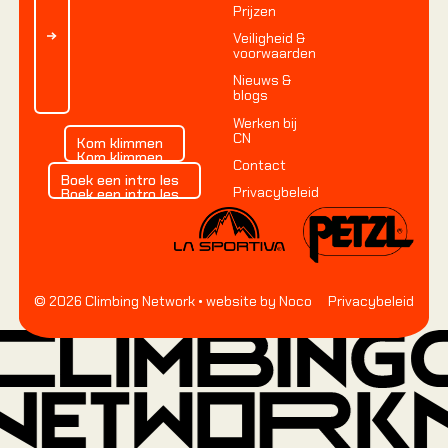
Prijzen
Veiligheid &
voorwaarden
Nieuws &
blogs
Werken bij
Kom klimmen
CN
Kom klimmen
Kom klimmen
Contact
Boek een intro les
Boek een intro les
Privacybeleid
Boek een intro les
©
2026
Climbing Network
• website by Noco
Privacybeleid