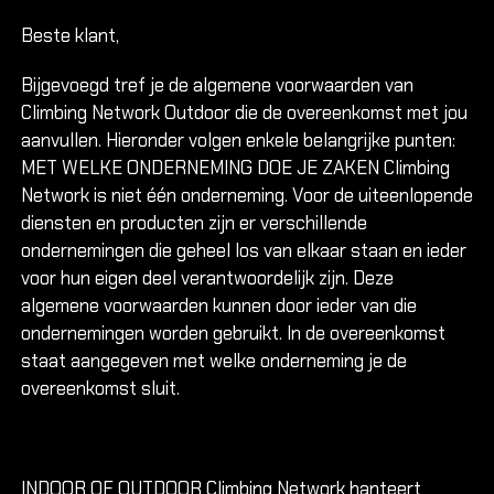
Arnhem 
Beste klant,
Arnhem R
Dordrech
Bijgevoegd tref je de algemene voorwaarden van
Climbing Network Outdoor die de overeenkomst met jou
Leeuwar
aanvullen. Hieronder volgen enkele belangrijke punten:
Heerenv
MET WELKE ONDERNEMING DOE JE ZAKEN Climbing
Nieuwege
Network is niet één onderneming. Voor de uiteenlopende
diensten en producten zijn er verschillende
OUTDO
ondernemingen die geheel los van elkaar staan en ieder
Alles ov
voor hun eigen deel verantwoordelijk zijn. Deze
algemene voorwaarden kunnen door ieder van die
ondernemingen worden gebruikt. In de overeenkomst
Alles ov
staat aangegeven met welke onderneming je de
Alles ov
overeenkomst sluit.
Cursuss
Introduct
INDOOR OF OUTDOOR Climbing Network hanteert