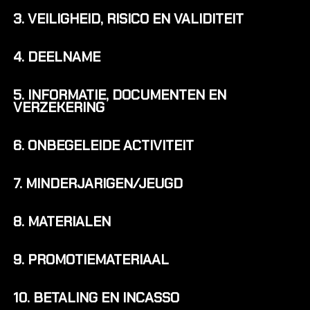
Alles ov
3. VEILIGHEID, RISICO EN VALIDITEIT
4. DEELNAME
Climbing 
Verjaard
5. INFORMATIE, DOCUMENTEN EN
Jeugd kl
VERZEKERING
Familie &
6. ONBEGELEIDE ACTIVITEIT
GROEP
7. MINDERJARIGEN/JEUGD
Bedrijven
Onderwij
8. MATERIALEN
Eveneme
Groepsui
9. PROMOTIEMATERIAAL
Verjaard
Mobiele 
10. BETALING EN INCASSO