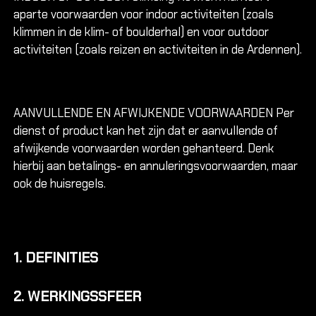
Rotskli
aparte voorwaarden voor indoor activiteiten (zoals
Introduct
klimmen in de klim- of boulderhal) en voor outdoor
voorklim
activiteiten (zoals reizen en activiteiten in de Ardennen).
Single pi
Multi pit
Via Ferr
AANVULLENDE EN AFWIJKENDE VOORWAARDEN Per
Alle cur
dienst of product kan het zijn dat er aanvullende of
afwijkende voorwaarden worden gehanteerd. Denk
Alle cur
hierbij aan betalings- en annuleringsvoorwaarden, maar
Alle cur
ook de huisregels.
KIDS &
1. DEFINITIES
Alles ov
2. WERKINGSSFEER
Alles ov