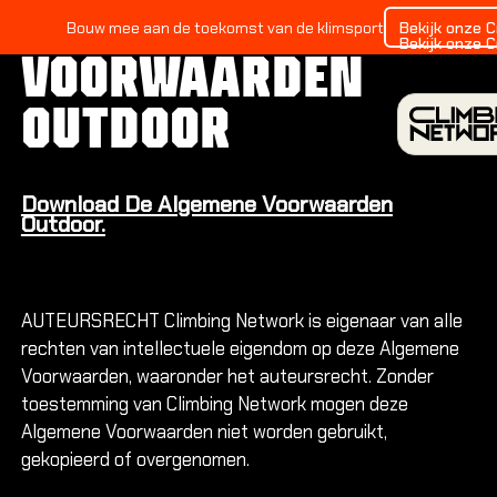
ALGEMENE
Bekijk onze 
Bouw mee aan de toekomst van de klimsport
Bekijk onze 
VOORWAARDEN
OUTDOOR
Download De Algemene Voorwaarden
Outdoor.
INDOO
Alles ov
AUTEURSRECHT Climbing Network is eigenaar van alle
rechten van intellectuele eigendom op deze Algemene
Alles ov
Alles ov
Voorwaarden, waaronder het auteursrecht. Zonder
toestemming van Climbing Network mogen deze
Algemene Voorwaarden niet worden gebruikt,
Locatie
gekopieerd of overgenomen.
Amsterd