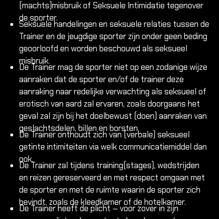
(machts)misbruik of Seksuele Intimidatie tegenover
de sporter.
Seksuele handelingen en seksuele relaties tussen de
Trainer en de jeugdige sporter zijn onder geen beding
geoorloofd en worden beschouwd als seksueel
misbruik.
De Trainer mag de sporter niet op een zodanige wijze
aanraken dat de sporter en/of de trainer deze
aanraking naar redelijke verwachting als seksueel of
erotisch van aard zal ervaren, zoals doorgaans het
geval zal zijn bij het doelbewust (doen) aanraken van
geslachtsdelen, billen en borsten.
De Trainer onthoudt zich van (verbale) seksueel
getinte intimiteiten via welk communicatiemiddel dan
ook.
De Trainer zal tijdens training(stages), wedstrijden
en reizen gereserveerd en met respect omgaan met
de sporter en met de ruimte waarin de sporter zich
bevindt, zoals de kleedkamer of de hotelkamer.
De Trainer heeft de plicht – voor zover in zijn