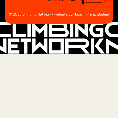
©
2026
Climbing Network
• website by Noco
Privacybeleid