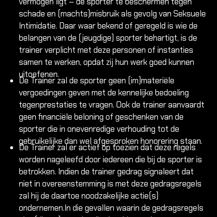
vermogen ligt – de sporter te beschermen tegen
schade en (machts)misbruik als gevolg van Seksuele
Intimidatie. Daar waar bekend of geregeld is wie de
belangen van de (jeugdige) sporter behartigt, is de
trainer verplicht met deze personen of instanties
samen te werken, opdat zij hun werk goed kunnen
uitoefenen.
De Trainer zal de sporter geen (im)materiële
vergoedingen geven met de kennelijke bedoeling
tegenprestaties te vragen. Ook de trainer aanvaardt
geen financiële beloning of geschenken van de
sporter die in onevenredige verhouding tot de
gebruikelijke dan wel afgesproken honorering staan.
De Trainer zal er actief op toezien dat deze regels
worden nageleefd door iedereen die bij de sporter is
betrokken. Indien de trainer gedrag signaleert dat
niet in overeenstemming is met deze gedragsregels
zal hij de daartoe noodzakelijke actie(s)
ondernemen.In die gevallen waarin de gedragsregels