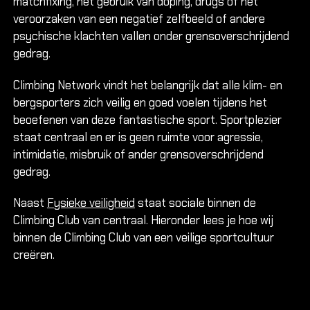
Rotskli
matchfixing, het gebruik van doping, drugs of het
veroorzaken van een negatief zelfbeeld of andere
Introduct
voorklim
psychische klachten vallen onder grensoverschrijdend
gedrag.
Single pi
Multi pit
Climbing Network vindt het belangrijk dat alle klim- en
Via Ferr
bergsporters zich veilig en goed voelen tijdens het
Alle cur
beoefenen van deze fantastische sport. Sportplezier
staat centraal en er is geen ruimte voor agressie,
intimidatie, misbruik of ander grensoverschrijdend
Alle cur
gedrag.
Alle cur
Naast
Fysieke veiligheid
staat sociale binnen de
Climbing Club van centraal. Hieronder lees je hoe wij
binnen de Climbing Club van een veilige sportcultuur
KIDS &
creëren.
Alles ov
Alles ov