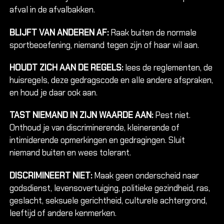
afval in de afvalbakken.
BLIJFT VAN ANDEREN AF:
Raak buiten de normale
sportbeoefening, niemand tegen zijn of haar wil aan.
OVER 
Over Cl
HOUDT ZICH AAN DE REGELS:
lees de reglementen, de
huisregels, deze gedragscode en alle andere afspraken,
Nieuws &
en houd je daar ook aan.
Vacatur
Over Cli
TAST NIEMAND IN ZIJN WAARDE AAN:
Pest niet.
Contact 
Onthoud je van discriminerende, kleinerende of
intimiderende opmerkingen en gedragingen. Sluit
niemand buiten en wees tolerant.
DISCRIMINEERT NIET:
Maak geen onderscheid naar
godsdienst, levensovertuiging, politieke gezindheid, ras,
geslacht, seksuele gerichtheid, culturele achtergrond,
leeftijd of andere kenmerken.