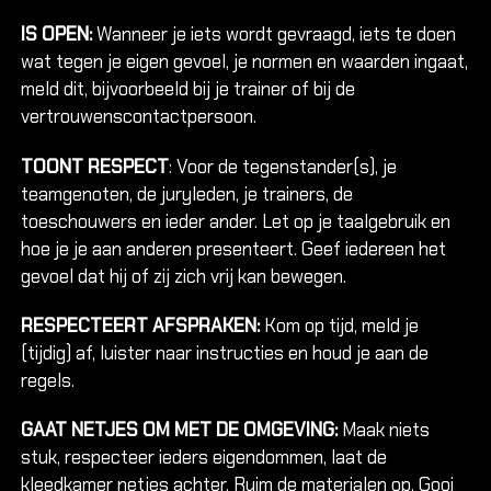
Alles ov
IS OPEN:
Wanneer je iets wordt gevraagd, iets te doen
wat tegen je eigen gevoel, je normen en waarden ingaat,
meld dit, bijvoorbeeld bij je trainer of bij de
Climbing 
vertrouwenscontactpersoon.
Verjaard
TOONT RESPECT
: Voor de tegenstander(s), je
Jeugd kl
teamgenoten, de juryleden, je trainers, de
Familie &
toeschouwers en ieder ander. Let op je taalgebruik en
hoe je je aan anderen presenteert. Geef iedereen het
GROEP
gevoel dat hij of zij zich vrij kan bewegen.
Bedrijven
RESPECTEERT AFSPRAKEN:
Kom op tijd, meld je
Onderwij
(tijdig) af, luister naar instructies en houd je aan de
Eveneme
regels.
Groepsui
Verjaard
GAAT NETJES OM MET DE OMGEVING:
Maak niets
stuk, respecteer ieders eigendommen, laat de
Mobiele 
kleedkamer netjes achter. Ruim de materialen op. Gooi