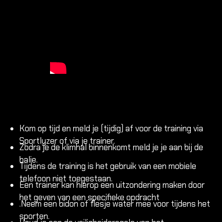
Kom op tijd en meld je (tijdig) af voor de training via
Sportlyzer of via je trainer.
Zodra je de klimhal binnenkomt meld je je aan bij de
balie.
Tijdens de training is het gebruik van een mobiele
telefoon niet toegestaan.
Een trainer kan hierop een uitzondering maken door
het geven van een specifieke opdracht
.Neem een bidon of flesje water mee voor tijdens het
sporten.