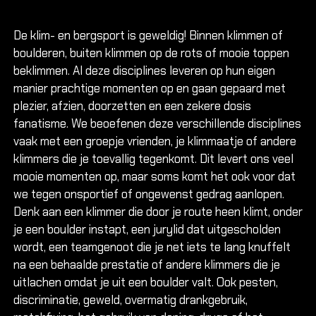
Arnhem 
Arnhem R
De klim- en bergsport is geweldig! Binnen klimmen of
boulderen, buiten klimmen op de rots of mooie toppen
Dordrech
beklimmen. Al deze disciplines leveren op hun eigen
Leeuwar
manier prachtige momenten op en gaan gepaard met
Heerenv
plezier, afzien, doorzetten en een zekere dosis
Nieuwege
fanatisme. We beoefenen deze verschillende disciplines
vaak met een groepje vrienden, je klimmaatje of andere
OUTDO
klimmers die je toevallig tegenkomt. Dit levert ons veel
Alles ov
mooie momenten op, maar soms komt het ook voor dat
we tegen onsportief of ongewenst gedrag aanlopen.
Denk aan een klimmer die door je route heen klimt, onder
Alles ov
je een boulder instapt, een jurylid dat uitgescholden
Alles ov
wordt, een teamgenoot die je net iets te lang knuffelt
na een behaalde prestatie of andere klimmers die je
uitlachen omdat je uit een boulder valt. Ook pesten,
Cursuss
discriminatie, geweld, overmatig drankgebruik,
Introduct