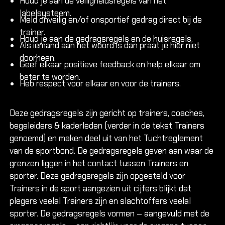
Houd je aan de veiligheidsregels van het
labelsysteem.
Meld onveilig en/of onsportief gedrag direct bij de
trainer.
Houd je aan de gedragsregels en de huisregels.
Als iemand aan het woord is dan praat je hier niet
doorheen.
Geef elkaar positieve feedback en help elkaar om
beter te worden.
Heb respect voor elkaar en voor de trainers.
Deze gedragsregels zijn gericht op trainers, coaches,
begeleiders & kaderleden (verder in de tekst Trainers
genoemd) en maken deel uit van het Tuchtreglement
van de sportbond. De gedragsregels geven aan waar de
grenzen liggen in het contact tussen Trainers en
sporter. Deze gedragsregels zijn opgesteld voor
Trainers in de sport aangezien uit cijfers blijkt dat
plegers veelal Trainers zijn en slachtoffers veelal
sporter. De gedragsregels vormen – aangevuld met de