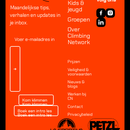
Kids &
Maandelijkse tips,
jeugd
verhalen en updates in
Groepen
je inbox.
Over
Climbing
Network
Prijzen
Veiligheid &
voorwaarden
Nieuws &
blogs
Werken bij
Kom klimmen
CN
Kom klimmen
Kom klimmen
Contact
Boek een intro les
Boek een intro les
Privacybeleid
Boek een intro les