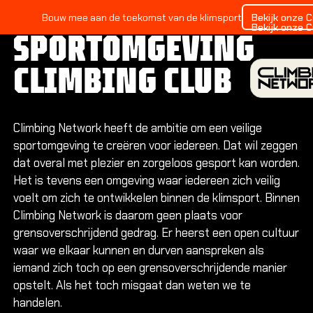
VEILIGE
Bekijk onze 
Bouw mee aan de toekomst van de klimsport
Bekijk onze 
SPORTOMGEVING
CLIMBING CLUB
Climbing Network heeft de ambitie om een veilige
sportomgeving te creëren voor iedereen. Dat wil zeggen
INDOO
dat overal met plezier en zorgeloos gesport kan worden.
Alles ov
Het is tevens een omgeving waar iedereen zich veilig
voelt om zich te ontwikkelen binnen de klimsport. Binnen
Climbing Network is daarom geen plaats voor
Alles ov
grensoverschrijdend gedrag. Er heerst een open cultuur
Alles ov
waar we elkaar kunnen en durven aanspreken als
iemand zich toch op een grensoverschrijdende manier
Locatie
opstelt. Als het toch misgaat dan weten we te
handelen.
Amsterd