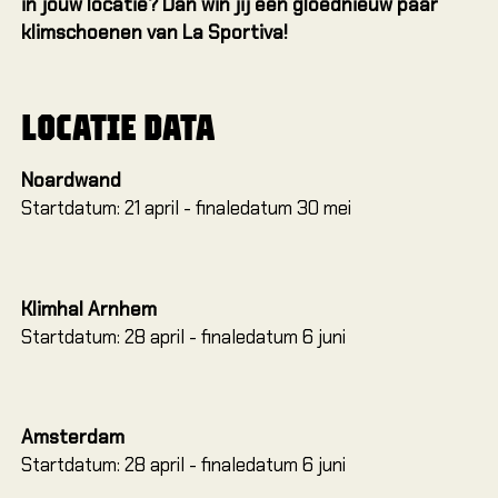
in jouw locatie? Dan win jij een gloednieuw paar
Locat
klimschoenen van La Sportiva!
Amste
Arnhe
LOCATIE DATA
Arnhem
Dordre
Noardwand
Leeuw
Startdatum: 21 april - finaledatum 30 mei
Heere
Nieuwe
OUT
Klimhal Arnhem
Startdatum: 28 april - finaledatum 6 juni
Alles 
Alles
Alles
Amsterdam
Startdatum: 28 april - finaledatum 6 juni