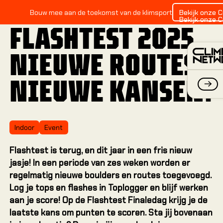
April 7, 2025
Bekijk onze 
Bouw mee aan de toekomst van de klimsport
Bekijk onze 
FLASHTEST 2025
NIEUWE ROUTES,
NIEUWE KANSEN!
Indoor
Event
IND
Flashtest is terug, en dit jaar in een fris nieuw
Alles 
jasje! In een periode van zes weken worden er
regelmatig nieuwe boulders en routes toegevoegd.
Log je tops en flashes in Toplogger en blijf werken
Alles
Alles
aan je score! Op de Flashtest Finaledag krijg je de
laatste kans om punten te scoren. Sta jij bovenaan