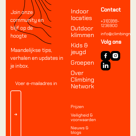
Contact
Indoor
Join onze
locaties
community en
+31(0)88-
1236900
Outdoor
blijf op de
klimmen
info@climbingnetw
hoogte
Volg ons
Kids &
Maandelijkse tips,
jeugd
verhalen en updates in
Groepen
je inbox.
Over
Climbing
Network
Prijzen
Veiligheid &
voorwaarden
Nieuws &
blogs