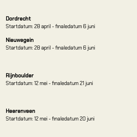
Cursu
Introd
Rotsk
Dordrecht
Startdatum: 28 april - finaledatum 6 juni
Introd
voorkl
Nieuwegein
Single
Startdatum: 28 april - finaledatum 6 juni
Multi 
Via Fe
Alle c
Rijnboulder
Startdatum: 12 mei - finaledatum 21 juni
Alle 
Alle 
Heerenveen
Startdatum: 12 mei - finaledatum 20 juni
KIDS
Alles 