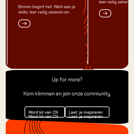
leer veilig zekere
Binnen begint het: Werk aan je
greep tot lead-top
skills, leer veilig zekeren en
groei van eerste greep tot
lead-top.
Up for more?
Kom klimmen en join onze community.
Word lid van CN
Laat je inspireren
Word lid van CN
Laat je inspireren
Word lid van CN
Laat je inspireren
Footer