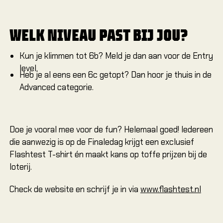
Alles
WELK NIVEAU PAST BIJ JOU?
Alles
Kun je klimmen tot 6b? Meld je dan aan voor de Entry
level.
Climbi
Heb je al eens een 6c getopt? Dan hoor je thuis in de
Advanced categorie.
Verjaa
Jeugd 
Famili
Doe je vooral mee voor de fun? Helemaal goed! Iedereen
die aanwezig is op de Finaledag krijgt een exclusief
GRO
Flashtest T-shirt én maakt kans op toffe prijzen bij de
Bedrij
loterij.
Onderw
Check de website en schrijf je in via
www.flashtest.nl
Evene
Groeps
Verjaa