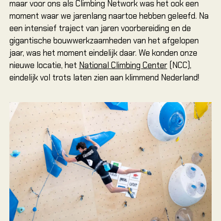
maar voor ons als Climbing Network was het ook een
Locat
moment waar we jarenlang naartoe hebben geleefd. Na
Amste
een intensief traject van jaren voorbereiding en de
Arnhe
gigantische bouwwerkzaamheden van het afgelopen
Arnhem
jaar, was het moment eindelijk daar. We konden onze
nieuwe locatie, het
National Climbing Center
(NCC),
Dordre
eindelijk vol trots laten zien aan klimmend Nederland!
Leeuw
Heere
Nieuwe
OUT
Alles 
Alles
Alles