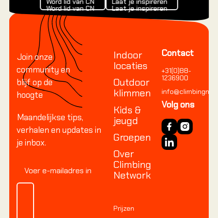
Word lid van CN
Laat je inspireren
Word lid van CN
Laat je inspireren
Word lid van CN
Laat je inspireren
Footer
Contact
Indoor
Join onze
locaties
community en
+31(0)88-
1236900
Outdoor
blijf op de
klimmen
info@climbingnetw
hoogte
Volg ons
Kids &
Maandelijkse tips,
jeugd
verhalen en updates in
Groepen
je inbox.
Over
Climbing
Network
Prijzen