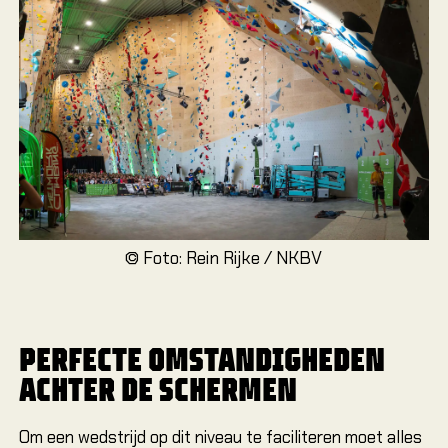
Mobiel
OVER
Over 
Nieuws
Vacat
© Foto: Rein Rijke / NKBV
Over C
Contac
PERFECTE OMSTANDIGHEDEN
ACHTER DE SCHERMEN
Om een wedstrijd op dit niveau te faciliteren moet alles