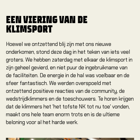
EEN VIERING VAN DE
Alles
Alles
KLIMSPORT
Hoewel we ontzettend blij zijn met ons nieuwe
Climbi
onderkomen, stond deze dag in het teken van iets veel
Verjaa
groters. We hebben zaterdag met elkaar de klimsport in
Jeugd 
zijn geheel gevierd, en niet puur de ingebruikname van
Famili
de faciliteiten. De energie in de hal was voelbaar en de
sfeer fantastisch. We werden overspoeld met
GRO
ontzettend positieve reacties van de community, de
wedstrijdklimmers en de toeschouwers. Te horen krijgen
Bedrij
dat de klimmers het 'het tofste NK tot nu toe' vonden,
Onderw
maakt ons hele team enorm trots en is de ultieme
Evene
beloning voor al het harde werk.
Groeps
Verjaa