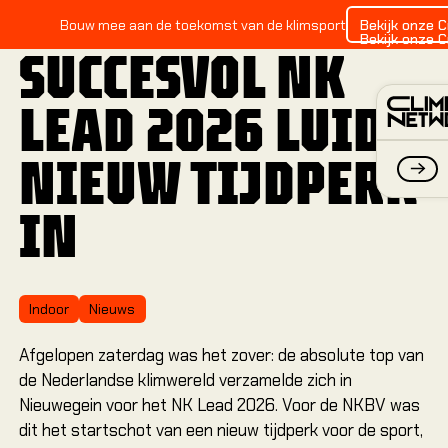
June 5, 2026
Bekijk onze 
Bouw mee aan de toekomst van de klimsport
Bekijk onze 
SUCCESVOL NK
LEAD 2026 LUIDT
NIEUW TIJDPERK
IN
IND
Alles 
Indoor
Nieuws
Afgelopen zaterdag was het zover: de absolute top van
Alles
de Nederlandse klimwereld verzamelde zich in
Alles
Nieuwegein voor het NK Lead 2026. Voor de NKBV was
dit het startschot van een nieuw tijdperk voor de sport,