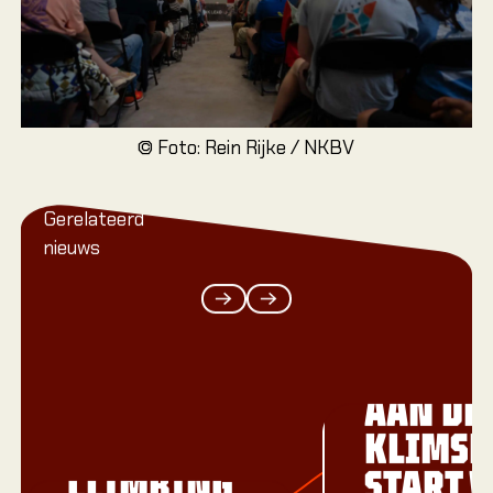
© Foto: Rein Rijke / NKBV
Gerelateerd
nieuws
Previous
Next
GRAND
SAMEN
OPENING
AAN DE
NATIONAL
KLIMSP
CLIMBING
START 