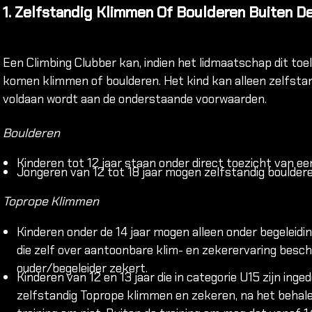
1. Zelfstandig Klimmen Of Boulderen Buiten De
Een Climbing Clubber kan, indien het lidmaatschap dit toel
komen klimmen of boulderen. Het kind kan alleen zelfstan
voldaan wordt aan de onderstaande voorwaarden.
Boulderen
Kinderen tot 12 jaar staan onder direct toezicht van ee
Jongeren van 12 tot 18 jaar mogen zelfstandig bouldere
Toprope Klimmen
Kinderen onder de 14 jaar mogen alleen onder begeleidi
die zelf over aantoonbare klim- en zekerervaring besch
ouder/begeleider zekert.
Kinderen van 12 en 13 jaar die in categorie U15 zijn ing
zelfstandig Toprope klimmen en zekeren, na het behale