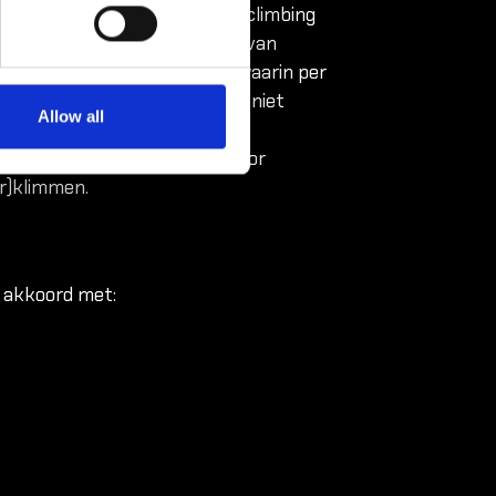
de veiligheidsregels van de climbing
en. Kinderen/jeugd en indien van
en aan het
CN labelsysteem
, waarin per
en wat kinderen/jeugd wel en niet
Allow all
et CN-labelsysteem
zelfstandig gezekerd worden door
or)klimmen.
 akkoord met: