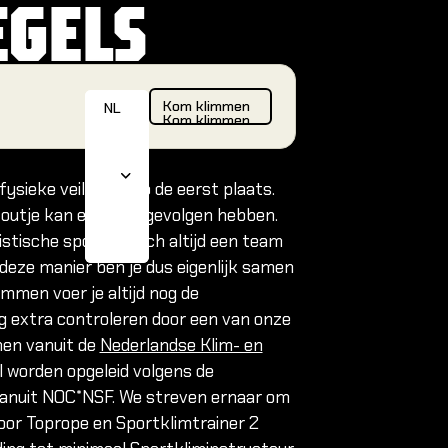
EGELS
B
Kom klimmen
s
Kom klimmen
NL
Kom klimmen
ysieke veiligheid op de eerst plaats.
 foutje kan ernstige gevolgen hebben.
OUTDOOR 
istische sport is, toch altijd een team
TRODUCTIE
NL
deze manier ben je dus eigenlijk samen
EN
Alles over outdo
CURSUS
immen voer je altijd nog de
 nog extra controleren door een van onze
OULDEREN
Alles over outdoo
jnen vanuit de
Nederlandse Klim- en
Alles over outdoo
l worden opgeleid volgens de
? Probeer boulderen in één van
 vanuit NOC*NSF. We streven ernaar om
elessen.
door Toprope en Sportklimtrainer 2
Cursussen
Boek je eerste les
Boek je eerste les