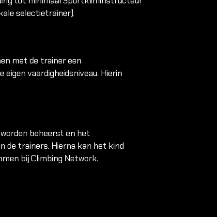
iding tot minimaal Sportkliminstructeur
Boek je eerste les
Introductie
Rotsklimmen
ale selectietrainer).
Introductie outd
voorklimmen
Single pitch curs
men met de trainer een
Multi pitch cursu
 eigen vaardigheidsniveau. Hierin
Via Ferrata
basiscursus
Alle cursussen
s worden beheerst en het
Alle cursussen
 de trainers. Hierna kan het kind
Alle cursussen
mmen bij Climbing Network.