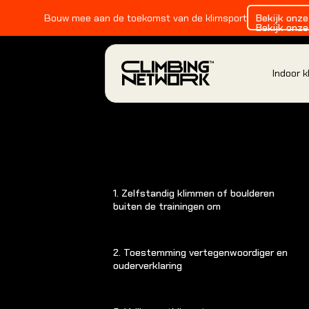
Bouw mee aan de toekomst van de klimsport
Bekijk onz
Bekijk onz
Indoor 
INDOOR KLIMMEN
Alles over indoor klimmen
1. Zelfstandig klimmen of boulderen
buiten de trainingen om
Alles over indoor klimmen
Alles over indoor klimmen
2. Toestemming vertegenwoordiger en
ouderverklaring
Locaties