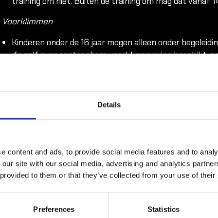
training om niet. Buiten de training om mag dat vanaf 14
Voorklimmen
Kinderen onder de 16 jaar mogen alleen onder begeleidi
die zelf over aantoonbare voorklimervaring beschikt, e
voorklimmen).
Kinderen van 14 en 15 jaar die in categorie U17 zijn ing
zelfstandig voorklimmen en zekeren, na het behalen va
training om (nog) niet. Buiten de training om mag dat va
Details
KVB-IV.
e content and ads, to provide social media features and to analy
 our site with our social media, advertising and analytics partn
2. Toestemming Vertegenwoordiger En Ouderv
 provided to them or that they’ve collected from your use of their
Door je kind in te schrijven bij de Climbing Club geef je to
Preferences
Statistics
aanmeldt deelnemen aan het klimmen, zekeren en gerelat