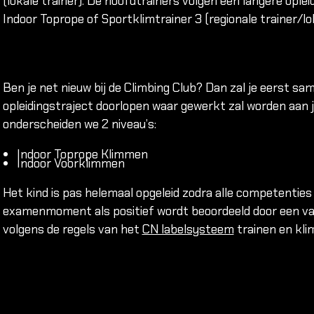
(lokale trainer). De hoofdtrainers volgen een langere ople
Introductielessen
Indoor Toprope of Sportklimtrainer 3 (regionale trainer/lok
Cursussen
Clip 'N Climb
Tarieven & Lidmaatschappen
Ben je net nieuw bij de Climbing Club? Dan zal je eerst sa
Ledenservice & Contact
opleidingstraject doorlopen waar gewerkt zal worden aan je
Nieuws & Blogs
onderscheiden we 2 niveau’s:
Veiligheid
Indoor Toprope Klimmen
Indoor Voorklimmen
Het kind is pas helemaal opgeleid zodra alle competentie
examenmoment als positief wordt beoordeeld door een van
volgens de regels van het
CN labelsysteem
trainen en kli