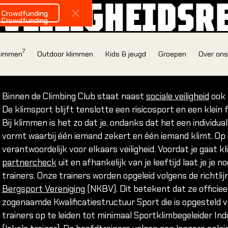
VEILIGHEIDSR
Bekijk onze Crowdfunding
e Crowdfunding
Close Announcement Banner
e Crowdfunding
CLIMBING CLU
7
klimmen
Outdoor klimmen
Kids & jeugd
Groepen
Over on
Binnen de Climbing Club staat naast
sociale veiligheid
ook f
De klimsport blijft tenslotte een risicosport en een klein
Bij klimmen is het zo dat je, ondanks dat het een individual
IN
vormt waarbij één iemand zekert en één iemand klimt. Op 
verantwoordelijk voor elkaars veiligheid. Voordat je gaat kl
partnercheck
uit en afhankelijk van je leeftijd laat je je
B
trainers. Onze trainers worden opgeleid volgens de richtli
Bergsport Vereniging
(NKBV). Dit betekent dat ze officiee
Nieuw in de hal
zogenaamde Kwalificatiestructuur Sport die is opgesteld
onze introducti
trainers op te leiden tot minimaal Sportklimbegeleider In
Jouw eerste klim