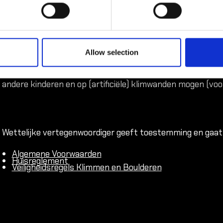
geldende SVK-labelsysteem. Lees het SVK-labelsysteem en 
Club goed door en bespreek het met de aangemelde kinder
toepassing diens begeleiders worden geacht zich te houd
(leeftijds)categorie en competentieniveau staat beschrev
Allow selection
mogen. Zodra jouw kind voldoet aan de voorwaarden uit h
(leeftijd/competentie) zal hij of zij zelfstandig zekeren, 
andere kinderen en op (artificiële) klimwanden mogen (vo
Wettelijke vertegenwoordiger geeft toestemming en gaat
Algemene Voorwaarden
Huisreglement
Veiligheidsregels Klimmen en Boulderen